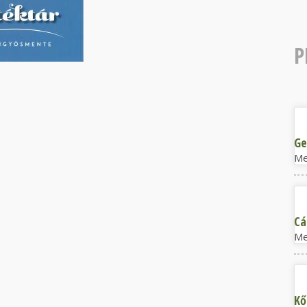
P
Ge
Ge
Me
Cá
Cá
Me
Kő
Kő