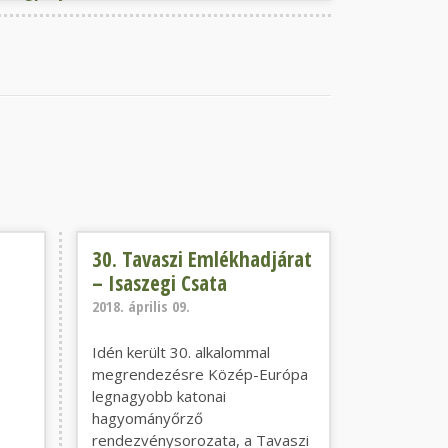
özösségnek...”
30. Tavaszi Emlékhadjárat – Isaszegi Csata
30. Tavaszi Emlékhadjárat
– Isaszegi Csata
2018. április 09.
Idén került 30. alkalommal
megrendezésre Közép-Európa
legnagyobb katonai
hagyományőrző
rendezvénysorozata, a Tavaszi