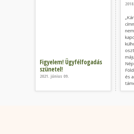
2018
„Kár
címm
nemz
kapc
külh
oszt
máju
Figyelem! Ügyfélfogadás
Népf
szünetel!
Föld
2021. június 09.
és a
támo