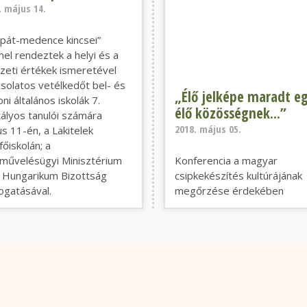
. május 14.
pát-medence kincsei”
el rendeztek a helyi és a
eti értékek ismeretével
solatos vetélkedőt bel- és
„Élő jelképe maradt e
oni általános iskolák 7.
élő közösségnek...”
ályos tanulói számára
2018. május 05.
s 11-én, a Lakitelek
őiskolán; a
művelésügyi Minisztérium
Konferencia a magyar
 Hungarikum Bizottság
csipkekészítés kultúrájának
gatásával.
megőrzése érdekében