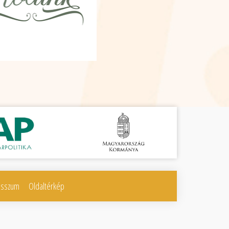
esszum
Oldaltérkép