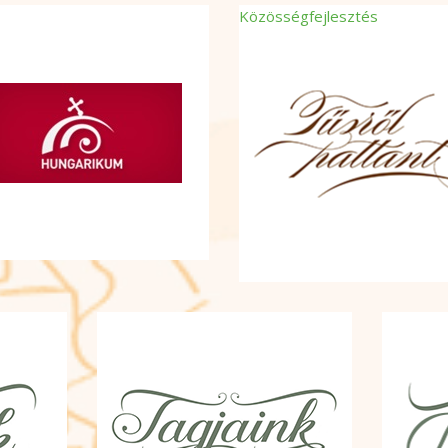
Közösségfejlesztés
Térségi civil összefogást és 
akarást erősítő EFOP
pályázatunk