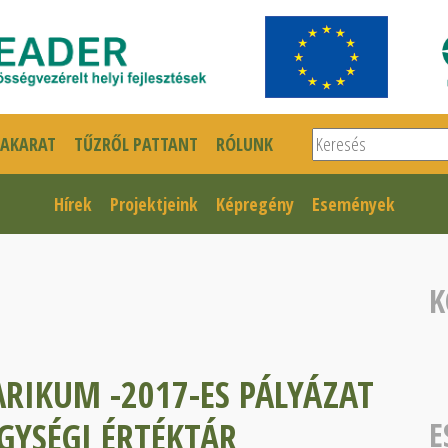
Keresés
SAKARAT
TŰZRŐL PATTANT
RÓLUNK
Hírek
Projektjeink
Képregény
Események
K
RIKUM -2017-ES PÁLYÁZAT
GYSÉGI ÉRTÉKTÁR
E