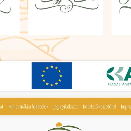
at
Felhasználási feltételek
Jogi nyilatkozat
Kötelező közzététel
Impr