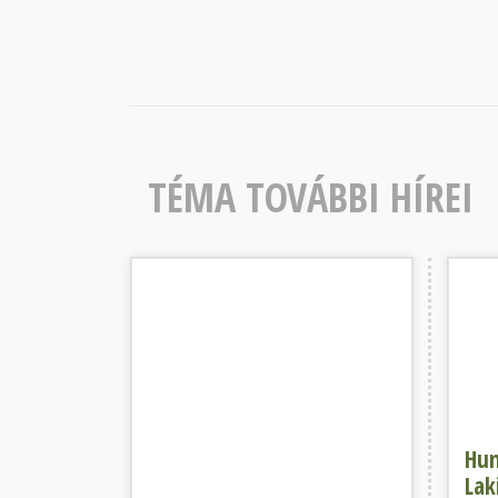
TÉMA TOVÁBBI HÍREI
Figyelem! Ügyfélfogadás szünetel!
Hungar
Hun
Lak