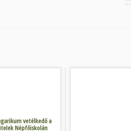
ikum vetélkedő a Lakitelek Népfőiskolán
„Élő jelképe maradt egy élő k
garikum vetélkedő a
itelek Népfőiskolán