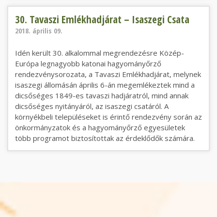
30. Tavaszi Emlékhadjárat – Isaszegi Csata
30. Tavaszi Emlékhadjárat – Isaszegi Csata
2018. április 09.
Idén került 30. alkalommal megrendezésre Közép-
Európa legnagyobb katonai hagyományőrző
rendezvénysorozata, a Tavaszi Emlékhadjárat, melynek
isaszegi állomásán április 6-án megemlékeztek mind a
dicsőséges 1849-es tavaszi hadjáratról, mind annak
dicsőséges nyitányáról, az isaszegi csatáról. A
környékbeli településeket is érintő rendezvény során az
önkormányzatok és a hagyományőrző egyesületek
több programot biztosítottak az érdeklődők számára.