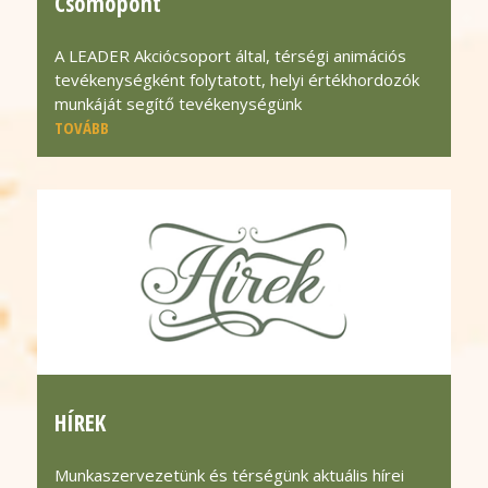
Csomópont
A LEADER Akciócsoport által, térségi animációs
tevékenységként folytatott, helyi értékhordozók
munkáját segítő tevékenységünk
TOVÁBB
HÍREK
Munkaszervezetünk és térségünk aktuális hírei