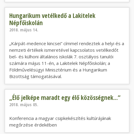
Hungarikum vetélkedő a Lakitelek Népfőiskolán
Hungarikum vetélkedő a Lakitelek
Népfőiskolán
2018. május 14.
„Kárpát-medence kincsei” címmel rendeztek a helyi és a
nemzeti értékek ismeretével kapcsolatos vetélkedőt
bel- és külhoni általános iskolák 7. osztályos tanulói
számára május 11-én, a Lakitelek Népfőiskolán; a
Földművelésügyi Minisztérium és a Hungarikum
Bizottság támogatásával.
„Élő jelképe maradt egy élő közösségnek...”
„Élő jelképe maradt egy élő közösségnek...”
2018. május 05.
Konferencia a magyar csipkekészítés kultúrájának
megőrzése érdekében