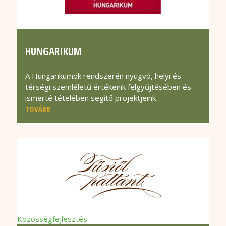
HUNGARIKUM
A Hungarikumok rendszerén nyugvó, helyi és
térségi szemléletű értékeink felgyűjtésében és
ismerté tételében segítő projektjeink
TOVÁBB
Közösségfejlesztés