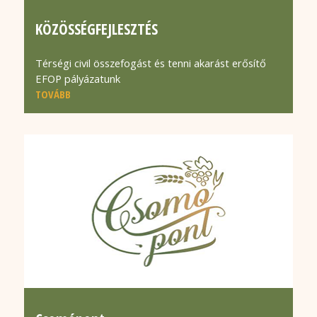
KÖZÖSSÉGFEJLESZTÉS
Térségi civil összefogást és tenni akarást erősítő
EFOP pályázatunk
TOVÁBB