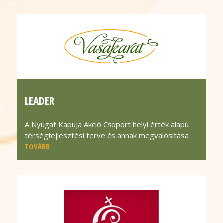
LEADER
A Nyugat Kapuja Akció Csoport helyi érték alapú
térségfejlesztési terve és annak megvalósítása
TOVÁBB