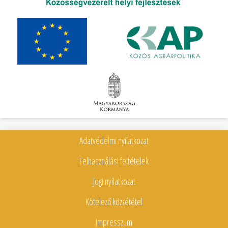
Adatvédelmi nyilatkozat
Felhasználási feltételek
Jogi nyilatkozat
Kötelező közzététel
Impresszum