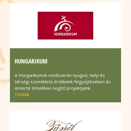
HUNGARIKUM
A Hungarikumok rendszerén nyugvó, helyi és
térségi szemléletű értékeink felgyűjtésében és
ismerté tételében segítő projektjeink
TOVÁBB