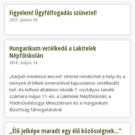
Figyelem! Ügyfélfogadás szünetel!
Figyelem! Ügyfélfogadás szünetel!
2021. június 09.
Hungarikum vetélkedő a Lakitelek Népfőiskolán
Hungarikum vetélkedő a Lakitelek
Népfőiskolán
2018. május 14.
„Kárpát-medence kincsei” címmel rendeztek a helyi és a
nemzeti értékek ismeretével kapcsolatos vetélkedőt
bel- és külhoni általános iskolák 7. osztályos tanulói
számára május 11-én, a Lakitelek Népfőiskolán; a
Földművelésügyi Minisztérium és a Hungarikum
Bizottság támogatásával.
„Élő jelképe maradt egy élő közösségnek...”
„Élő jelképe maradt egy élő közösségnek...”