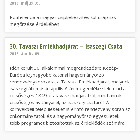
2018. május 05.
Konferencia a magyar csipkekészítés kultúrájának
megőrzése érdekében
30. Tavaszi Emlékhadjárat – Isaszegi Csata
30. Tavaszi Emlékhadjárat – Isaszegi Csata
2018. április 09.
Idén került 30. alkalommal megrendezésre Közép-
Európa legnagyobb katonai hagyományőrző
rendezvénysorozata, a Tavaszi Emlékhadjárat, melynek
isaszegi állomásán április 6-án megemlékeztek mind a
dicsőséges 1849-es tavaszi hadjáratról, mind annak
dicsőséges nyitányáról, az isaszegi csatáról. A
környékbeli településeket is érintő rendezvény során az
önkormányzatok és a hagyományőrző egyesületek
több programot biztosítottak az érdeklődők számára.