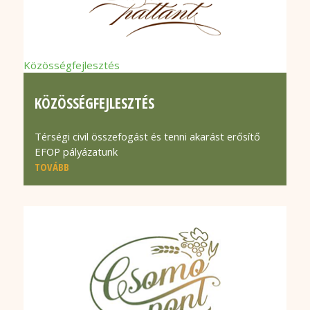
Közösségfejlesztés
KÖZÖSSÉGFEJLESZTÉS
Térségi civil összefogást és tenni akarást erősítő
EFOP pályázatunk
TOVÁBB