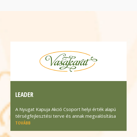
LEADER
A Nyugat Kapuja Akció Csoport helyi érték alapú
térségfejlesztési terve és annak megvalósítása
TOVÁBB