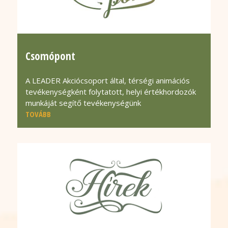
Csomópont
A LEADER Akciócsoport által, térségi animációs
tevékenységként folytatott, helyi értékhordozók
munkáját segítő tevékenységünk
TOVÁBB