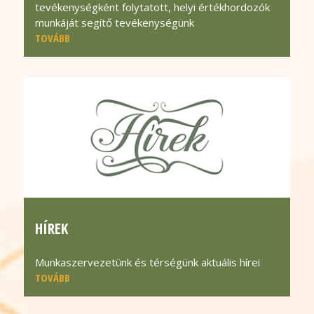
tevékenységként folytatott, helyi értékhordozók
munkáját segítő tevékenységünk
TOVÁBB
HÍREK
Munkaszervezetünk és térségünk aktuális hírei
TOVÁBB