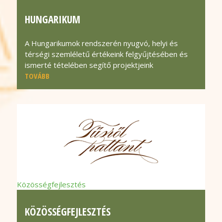
HUNGARIKUM
A Hungarikumok rendszerén nyugvó, helyi és
térségi szemléletű értékeink felgyűjtésében és
ismerté tételében segítő projektjeink
TOVÁBB
Közösségfejlesztés
KÖZÖSSÉGFEJLESZTÉS