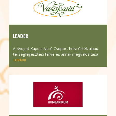
LEADER
A Nyugat Kapuja Akció Csoport helyi érték alapú
térségfejlesztési terve és annak megvalósítása
TOVÁBB