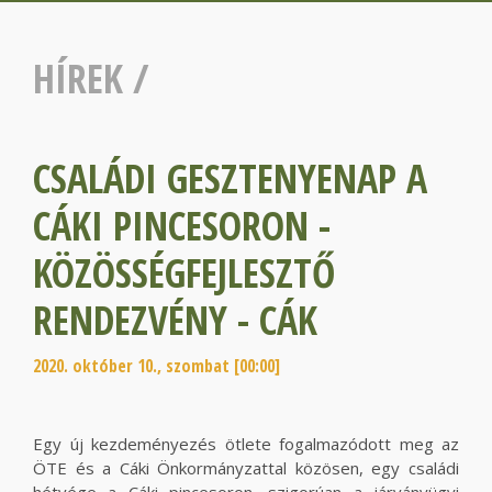
HÍREK
/
CSALÁDI GESZTENYENAP A
CÁKI PINCESORON -
KÖZÖSSÉGFEJLESZTŐ
RENDEZVÉNY - CÁK
2020. október 10., szombat [00:00]
Egy új kezdeményezés ötlete fogalmazódott meg az
ÖTE és a Cáki Önkormányzattal közösen, egy családi
hétvége a Cáki pincesoron, szigorúan a járványügyi