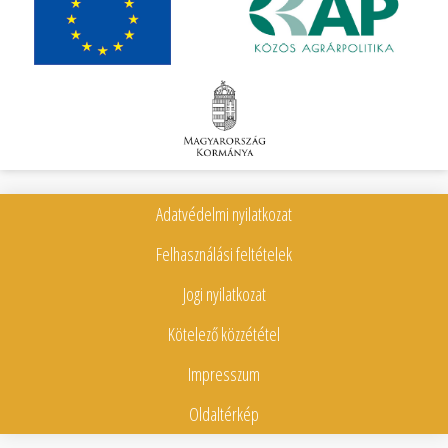
Adatvédelmi nyilatkozat
Felhasználási feltételek
Jogi nyilatkozat
Kötelező közzététel
Impresszum
Oldaltérkép