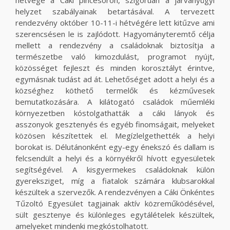
helyzet szabályainak betartásával. A tervezett
rendezvény október 10-11-i hétvégére lett kitűzve ami
szerencsésen le is zajlódott. Hagyományteremtő célja
mellett a rendezvény a családoknak biztosítja a
természetbe való kimozdulást, programot nyújt,
közösséget fejleszt és minden korosztályt érintve,
egymásnak tudást ad át. Lehetőséget adott a helyi és a
községhez köthető termelők és kézművesek
bemutatkozására. A kilátogató családok műemléki
környezetben kóstolgathatták a cáki lányok és
asszonyok gesztenyés és egyéb finomságait, melyeket
közösen készítettek el. Megízlelgethették a helyi
borokat is. Délutánonként egy-egy énekszó és dallam is
felcsendült a helyi és a környékről hívott egyesületek
segítségével. A kisgyermekes családoknak külön
gyereksziget, míg a fiatalok számára klubsarokkal
készültek a szervezők. A rendezvényen a Cáki Önkéntes
Tűzoltó Egyesület tagjainak aktív közreműködésével,
sült gesztenye és különleges egytálételek készültek,
amelyeket mindenki megkóstolhatott.