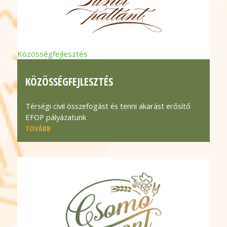
Közösségfejlesztés
KÖZÖSSÉGFEJLESZTÉS
Térségi civil összefogást és tenni akarást erősítő
EFOP pályázatunk
TOVÁBB