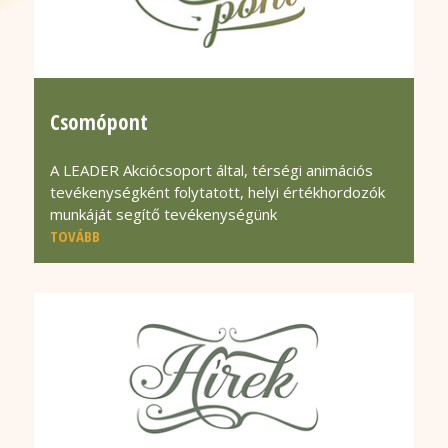
Csomópont
A LEADER Akciócsoport által, térségi animációs
tevékenységként folytatott, helyi értékhordozók
munkáját segítő tevékenységünk
TOVÁBB