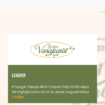
LEADER
A Nyugat Kapuja Akció Csoport helyi érték alapú
térségfejlesztési terve és annak megvalósítása
TOVÁBB