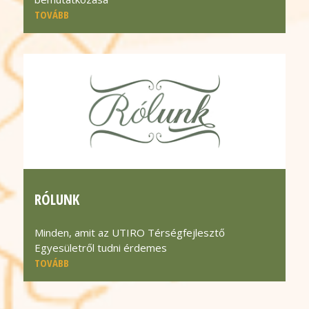
TOVÁBB
RÓLUNK
Minden, amit az UTIRO Térségfejlesztő
Egyesületről tudni érdemes
TOVÁBB