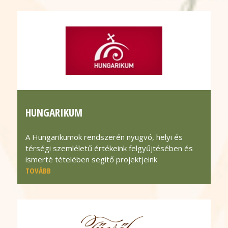
HUNGARIKUM
A Hungarikumok rendszerén nyugvó, helyi és
térségi szemléletű értékeink felgyűjtésében és
ismerté tételében segítő projektjeink
TOVÁBB