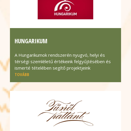
HUNGARIKUM
A Hungarikumok rendszerén nyugvó, helyi és
térségi szemléletű értékeink felgyűjtésében és
ismerté tételében segítő projektjeink
TOVÁBB