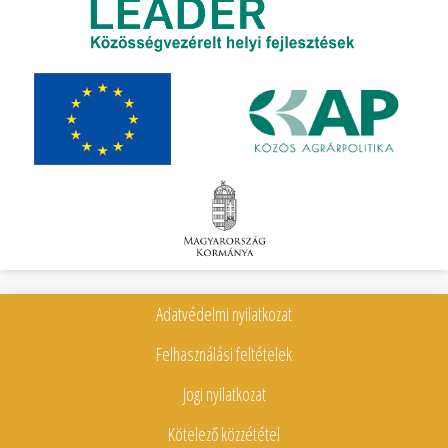
Adatvédelmi nyilatkozat
Felhasználási feltételek
Jogi nyilatkozat
Kötelező közzététel