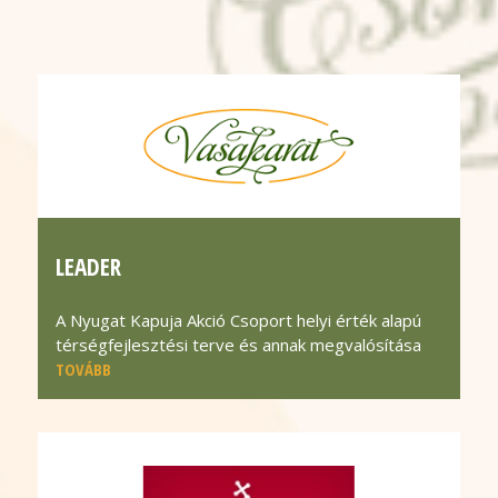
LEADER
A Nyugat Kapuja Akció Csoport helyi érték alapú
térségfejlesztési terve és annak megvalósítása
TOVÁBB