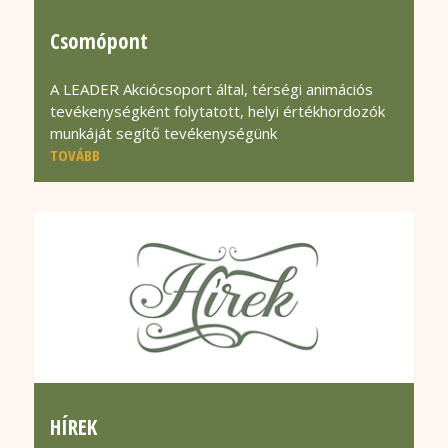
Csomópont
A LEADER Akciócsoport által, térségi animációs
tevékenységként folytatott, helyi értékhordozók
munkáját segítő tevékenységünk
TOVÁBB
HÍREK