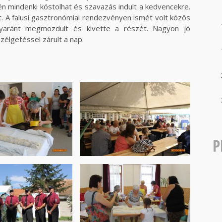
én mindenki kóstolhat és szavazás indult a kedvencekre.
t. A falusi gasztronómiai rendezvényen ismét volt közös
egyaránt megmozdult és kivette a részét. Nagyon jó
zélgetéssel zárult a nap.
P