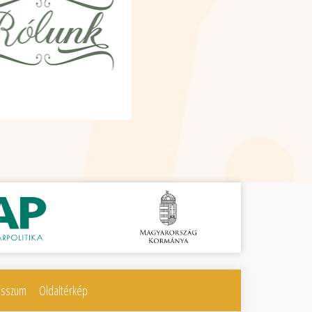
esszum
Oldaltérkép