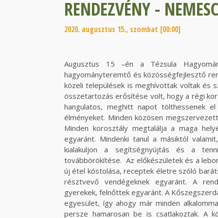
RENDEZVÉNY - NEMES
2020. augusztus 15., szombat [00:00]
Augusztus 15 –én a Tézsula Hagyomány
hagyományteremtő és közösségfejlesztő ren
közeli települések is meghívottak voltak és 
összetartozás erősítése volt, hogy a régi kor 
hangulatos, meghitt napot tölthessenek el
élményeket. Minden közösen megszervezett 
Minden korosztály megtalálja a maga hely
egyaránt. Mindenki tanul a másiktól valamit,
kialakuljon a segítségnyújtás és a ten
továbbörökítése. Az előkészületek és a lebon
új étel kóstolása, receptek életre szóló ba
résztvevő vendégeknek egyaránt. A rendez
gyerekek, felnőttek egyaránt. A Kőszegszerda
egyesület, így ahogy már minden alkalommal
persze hamarosan be is csatlakoztak. A kö