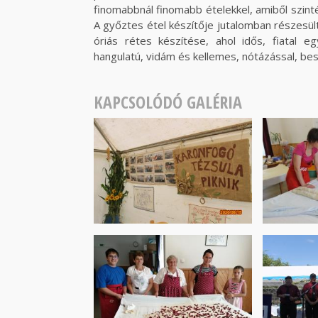
finomabbnál finomabb ételekkel, amiből szint
A győztes étel készítője jutalomban részesül
óriás rétes készítése, ahol idős, fiatal 
hangulatú, vidám és kellemes, nótázással, bes
KAPCSOLÓDÓ GALÉRIA