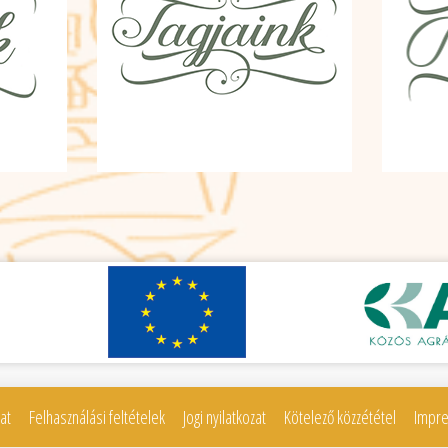
at
Felhasználási feltételek
Jogi nyilatkozat
Kötelező közzététel
Impr