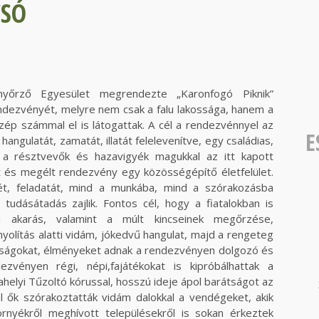
CSÓ
őrző Egyesület megrendezte „Karonfogó Piknik”
dezvényét, melyre nem csak a falu lakossága, hanem a
szép számmal el is látogattak. A cél a rendezvénnyel az
E
hangulatát, zamatát, illatát felelevenítve, egy családias,
 a résztvevők és hazavigyék magukkal az itt kapott
és megélt rendezvény egy közösségépítő életfelület.
ét, feladatát, mind a munkába, mind a szórakozásba
 tudásátadás zajlik. Fontos cél, hogy a fiatalokban is
ni akarás, valamint a múlt kincseinek megőrzése,
yolítás alatti vidám, jókedvű hangulat, majd a rengeteg
rátságokat, élményeket adnak a rendezvényen dolgozó és
vényen régi, népi,fajátékokat is kipróbálhattak a
helyi Tűzoltó kórussal, hosszú ideje ápol barátságot az
 ők szórakoztatták vidám dalokkal a vendégeket, akik
rnyékről meghívott településekről is sokan érkeztek