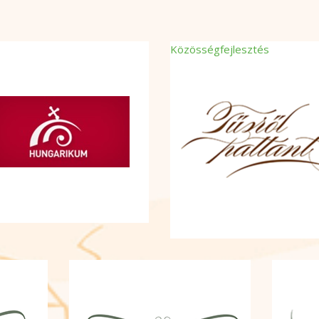
Közösségfejlesztés
Térségi civil összefogást és 
akarást erősítő EFOP
pályázatunk