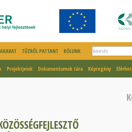
Keresés
SAKARAT
TŰZRŐL PATTANT
RÓLUNK
k
Projektjeink
Dokumentumok tára
Képregény
Elérhe
K
KÖZÖSSÉGFEJLESZTŐ