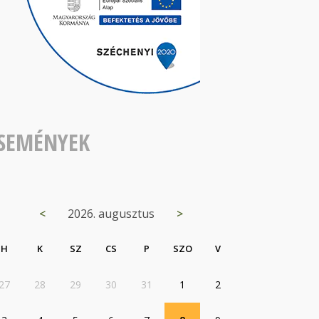
SEMÉNYEK
<
2026. augusztus
>
H
K
SZ
CS
P
SZO
V
27
28
29
30
31
1
2