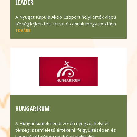
LEADER
A Nyugat Kapuja Akció Csoport helyi érték alapú
térségfejlesztési terve és annak megvalósítása
TOVÁBB
HUNGARIKUM
A Hungarikumok rendszerén nyugvó, helyi és
térségi szemléletű értékeink felgyűjtésében és
ismerté tételében segítő projektjeink