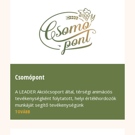
Csomópont
A LEADER Akciócsoport által, térségi animációs
tevékenységként folytatott, helyi értékhordozók
munkáját segítő tevékenységünk
TOVÁBB