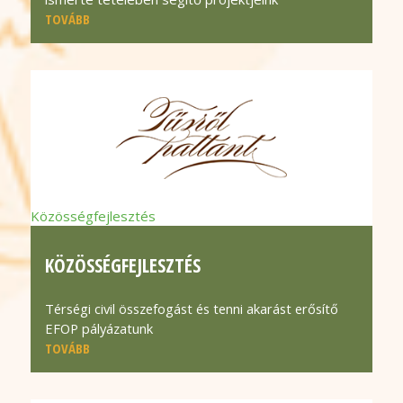
TOVÁBB
Közösségfejlesztés
KÖZÖSSÉGFEJLESZTÉS
Térségi civil összefogást és tenni akarást erősítő
EFOP pályázatunk
TOVÁBB