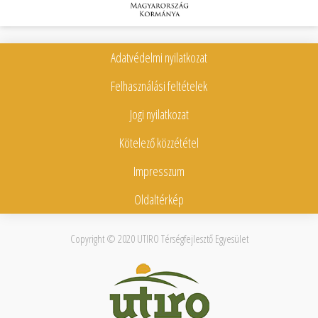
Adatvédelmi nyilatkozat
Felhasználási feltételek
Jogi nyilatkozat
Kötelező közzététel
Impresszum
Oldaltérkép
Copyright © 2020
UTIRO Térségfejlesztő Egyesület