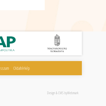
esszum
Oldaltérkép
Design & CMS by
Webmark