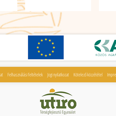
at
Felhasználási feltételek
Jogi nyilatkozat
Kötelező közzététel
Impr