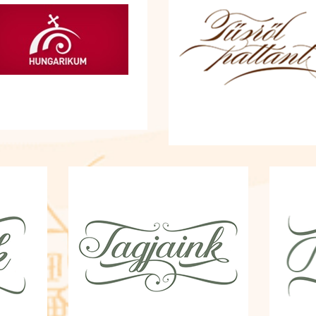
Térségi civil összefogást és 
akarást erősítő EFOP
pályázatunk