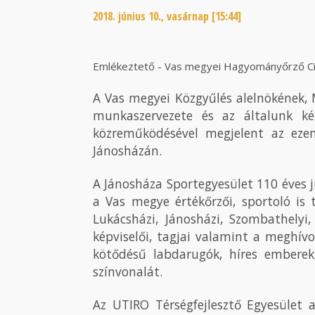
2018. június 10., vasárnap [15:44]
Emlékeztető - Vas megyei Hagyományőrző Civ
A Vas megyei Közgyűlés alelnökének, 
munkaszervezete és az általunk képv
közreműködésével megjelent az eze
Jánosházán.
A Jánosháza Sportegyesület 110 éves 
a Vas megye értékőrzői, sportoló is t
Lukácsházi, Jánosházi, Szombathelyi,
képviselői, tagjai valamint a meghívo
kötődésű labdarugók, híres emberek
színvonalát.
Az UTIRO Térségfejlesztő Egyesület 