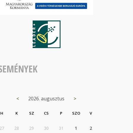
SEMÉNYEK
<
2026. augusztus
>
H
K
SZ
CS
P
SZO
V
27
28
29
30
31
1
2