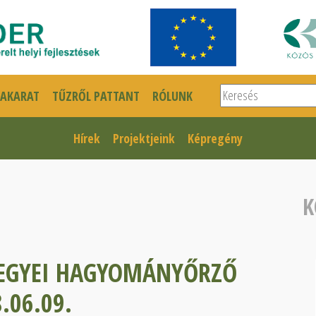
Keresés
SAKARAT
TŰZRŐL PATTANT
RÓLUNK
Hírek
Projektjeink
Képregény
K
MEGYEI HAGYOMÁNYŐRZŐ
.06.09.