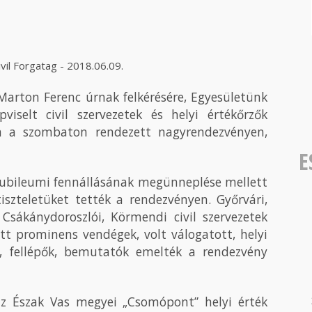
il Forgatag - 2018.06.09.
Marton Ferenc úrnak felkérésére, Egyesületünk
iselt civil szervezetek és helyi értékőrzők
n a szombaton rendezett nagyrendezvényen,
E
jubileumi fennállásának megünneplése mellett
iszteletüket tették a rendezvényen. Győrvári,
 Csákánydoroszlói, Körmendi civil szervezetek
tt prominens vendégek, volt válogatott, helyi
, fellépők, bemutatók emelték a rendezvény
az Észak Vas megyei „Csomópont” helyi érték