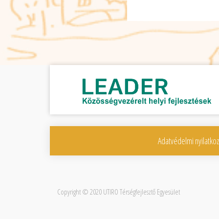
Adatvédelmi nyilatkoz
Copyright © 2020
UTIRO Térségfejlesztő Egyesület