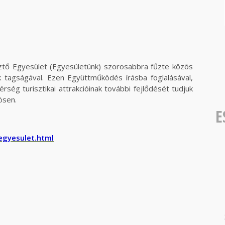
tő Egyesület (Egyesületünk) szorosabbra fűzte közös
 tagságával. Ezen Együttműködés írásba foglalásával,
ség turisztikai attrakcióinak további fejlődését tudjuk
ösen.
E
:
egyesulet.html