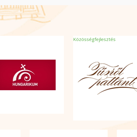
Közösségfejlesztés
Térségi civil összefogást és 
akarást erősítő EFOP
pályázatunk