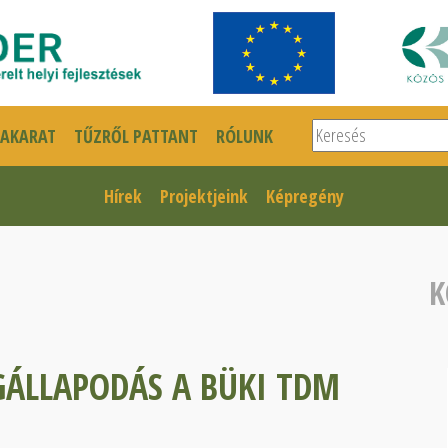
Keresés
SAKARAT
TŰZRŐL PATTANT
RÓLUNK
Hírek
Projektjeink
Képregény
K
ÁLLAPODÁS A BÜKI TDM