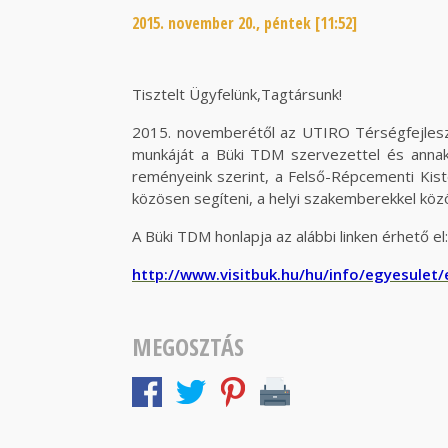
2015. november 20., péntek [11:52]
Tisztelt Ügyfelünk,Tagtársunk!
2015. novemberétől az UTIRO Térségfejlesz
munkáját a Büki TDM szervezettel és annak
reményeink szerint, a Felső-Répcementi Kistér
közösen segíteni, a helyi szakemberekkel köz
A Büki TDM honlapja az alábbi linken érhető el
http://www.visitbuk.hu/hu/info/egyesulet/
MEGOSZTÁS